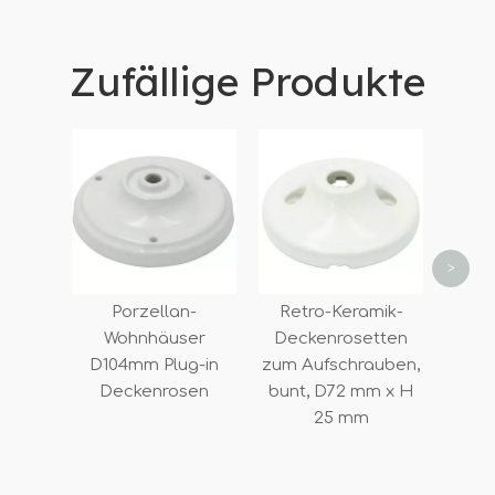
Zufällige Produkte
Bla
Dec
D7
Wo
>
Porzellan-
Retro-Keramik-
Wohnhäuser
Deckenrosetten
D104mm Plug-in
zum Aufschrauben,
Deckenrosen
bunt, D72 mm x H
25 mm