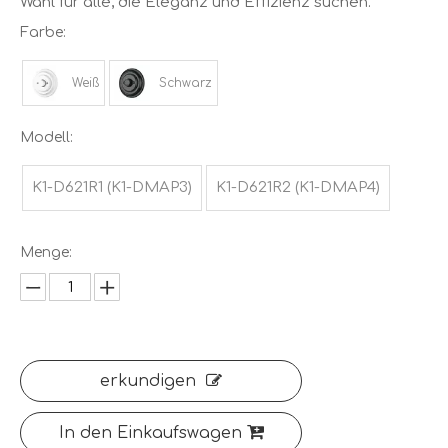
Wahl für alle, die Eleganz und Effizienz suchen.
Farbe:
Weiß
Schwarz
Modell:
K1-D621R1 (K1-DMAP3)
K1-D621R2 (K1-DMAP4)
Menge:
erkundigen
In den Einkaufswagen