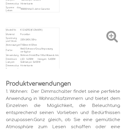
Dimmmodus
Hinterkante
Spanne das
100.000 Mal/2 Jahre Garantie
Leben
Modell Nr.
K1-D621R2 (K1-DMAP4)
Material
Porzellan
Spannung
220V-240V, 50Hz
und Strom
Abmessungen
T100mm×H57mm
Weiß/Schwarz/Grau/Anpassung
Farbe
verfügbar
Verwendung
Wohnen/Hotel/Bar/Villa/Allzweck/etc.
Dimmbare
LED: 5-250W Halogen: 5-400W
Lampen
Glühlampe: 5–400 W
Dimmmodus
Hinterkante
Spanne das
100.000 Mal/2 Jahre Garantie
Leben
Produktverwendungen
1. Wohnen: Der Dimmschalter findet seine perfekte
Anwendung in Wohnschlafzimmern und bietet dem
Einzelnen die Möglichkeit, die Beleuchtung
entsprechend seinen Vorlieben und Bedürfnissen
anzupassen.Ganz gleich, ob Sie eine gemütliche
Atmosphäre zum Lesen schaffen oder eine