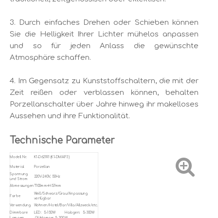
3. Durch einfaches Drehen oder Schieben können
Sie die Helligkeit Ihrer Lichter mühelos anpassen
und so für jeden Anlass die gewünschte
Atmosphäre schaffen.
4. Im Gegensatz zu Kunststoffschaltern, die mit der
Zeit reißen oder verblassen können, behalten
Porzellanschalter über Jahre hinweg ihr makelloses
Aussehen und ihre Funktionalität.
Technische Parameter
Modell Nr.
K1-D621R1 (K1-DMAP3)
Material
Porzellan
Spannung
220V-240V, 50Hz
und Strom
Abmessungen
T100mm×H57mm
Weiß/Schwarz/Grau/Anpassung
Farbe
verfügbar
Verwendung
Wohnen/Hotel/Bar/Villa/Allzweck/etc.
Dimmbare
LED: 5-150W Halogen: 5-300W
Lampen
Glühlampe: 5–300 W