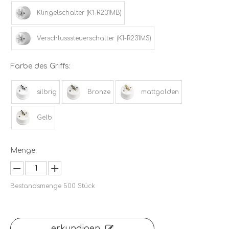
Klingelschalter (K1-R231MB)
Verschlusssteuerschalter (K1-R231MS)
Farbe des Griffs:
silbrig
Bronze
mattgolden
Gelb
Menge:
Bestandsmenge
500
Stück
erkundigen