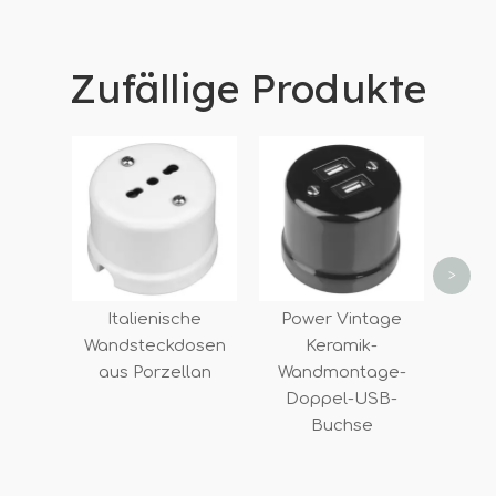
Zufällige Produkte
Dekor
Einze
fü
Heizu
>
Italienische
Power Vintage
Wandsteckdosen
Keramik-
aus Porzellan
Wandmontage-
Doppel-USB-
Buchse