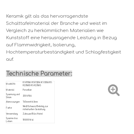
Keramik gilt als das hervorragendste
Schalttafelmaterial der Branche und weist im
Vergleich zu herkömmlichen Materialien wie
Kunststoff eine herausragende Leistung in Bezug
auf Flammwidrigkeit, Isolierung,
Hochtemperaturbeständigkeit und Schlagfestigkeit
auf.
Technische Parameter:
K1-R110M/K1-R120M/K1-130M/K1-
Modell Nr.
R231MB/K1-R231MS
Material
Porzellan
Spannung und
250V/10A
Strom
Abmessungen
T65mm×H63mm
Weiß/Schwarz/Beliebig zur
Farbe
individuellen Gestaltung
Verwendung
Zuhause/Büro/Hotel
Spanne das
100.000 Mal
Leben