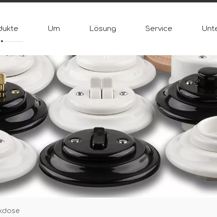
dukte
Um
Lösung
Service
Unt
ckdose