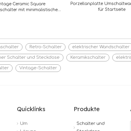
Porzellanplatte Umschaltwa
ntage Ceramic Square
für Startseite
chalter mit minimalistischem
Charme
nschalter
Retro-Schalter
elektrischer Wandschalter
cher Schalter und Steckdose
Keramikschalter
elektr
lter
Vintage-Schalter
Quicklinks
Produkte
Um
Schalter und