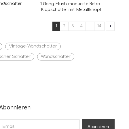
ndschalter
1 Gang-Flush-montierte Retro-
Kippschalter mit Metallknopf
1
2
3
4
...
14
Vintage-Wandschalter
ischer Schalter
Wandschalter
Abonnieren
Abonnieren