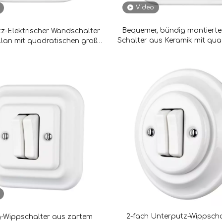
Video
Bequemer, bündig montierte
z-Elektrischer Wandschalter
Schalter aus Keramik mit qu
llan mit quadratischen großen
Knopf im Retro-Sti
Tasten
2-fach Unterputz-Wippscha
-Wippschalter aus zartem