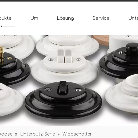
dukte
Um
Lösung
Service
Unt
ckdose
»
Unterputz-Serie
»
Wippschalter