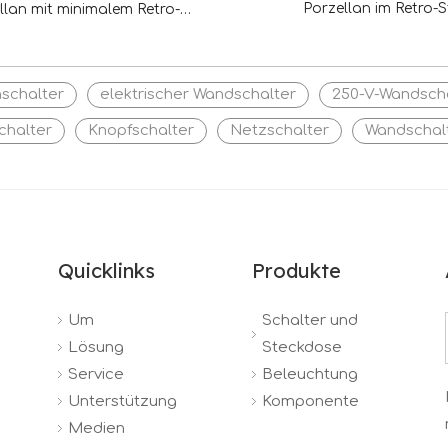
Porzellan im Retro-St
llan mit minimalem Retro-
quadrat und quadratischem
Wippschalter
nschalter
elektrischer Wandschalter
250-V-Wandsch
chalter
Knopfschalter
Netzschalter
Wandschal
Quicklinks
Produkte
Um
Schalter und
Lösung
Steckdose
Service
Beleuchtung
Unterstützung
Komponente
Medien