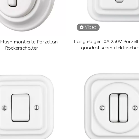
Video
Langlebiger 10A 250V Porzel
Flush-montierte Porzellan-
quadratischer elektrische
Rockerschalter
Wandschalter