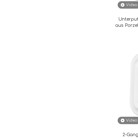
Video
Unterput
aus Porze
Video
2-Gang