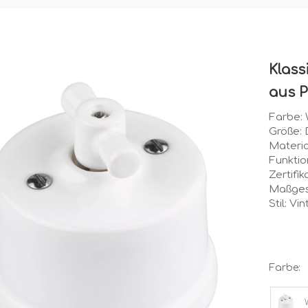
Klass
aus P
Farbe:
Größe:
Materia
Funktio
Zertifi
Maßges
Stil: V
Farbe: