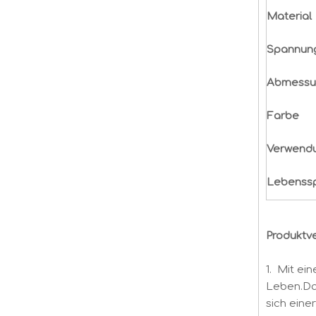
Material
Spannung
Abmessu
Farbe
Verwend
Lebenss
Produktv
1. Mit ei
Leben.Das
sich eine