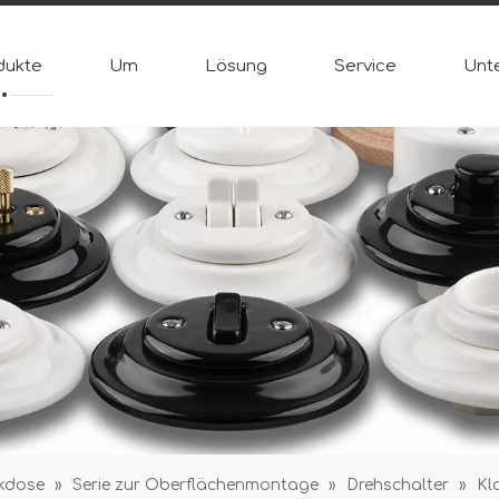
dukte
Um
Lösung
Service
Unt
ckdose
»
Serie zur Oberflächenmontage
»
Drehschalter
»
Kl