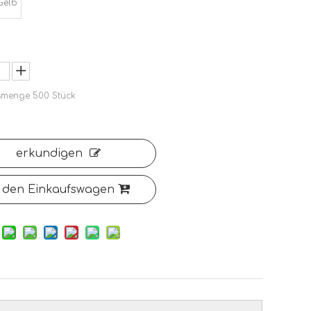
Gelb
smenge
500
Stück
erkundigen
 den Einkaufswagen