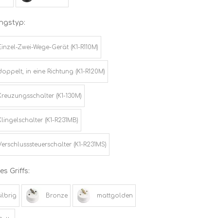
ngstyp:
Einzel-Zwei-Wege-Gerät (K1-R110M)
doppelt, in eine Richtung (K1-R120M)
Kreuzungsschalter (K1-130M)
Klingelschalter (K1-R231MB)
Verschlusssteuerschalter (K1-R231MS)
s Griffs:
silbrig
Bronze
mattgolden