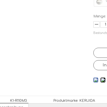
Menge:
Bestand
In
K1-R110M3
Produktmarke:
KERUIDA