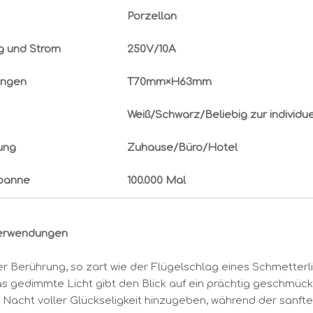
Porzellan
 und Strom
250V/10A
ngen
T70mm×H63mm
Weiß/Schwarz/Beliebig zur individu
ung
Zuhause/Büro/Hotel
panne
100.000 Mal
erwendungen
ner Berührung, so zart wie der Flügelschlag eines Schmette
 gedimmte Licht gibt den Blick auf ein prächtig geschmückt
r Nacht voller Glückseligkeit hinzugeben, während der sanft