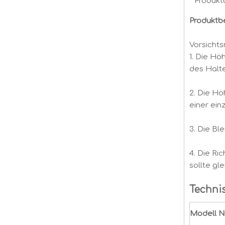
Produkt
Produktb
Vorsichts
1. Die H
des Halte
2. Die Hö
einer ein
3. Die Bl
4. Die Ri
sollte gle
Techni
Modell Nr