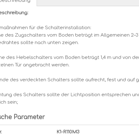
beschreibung
eschreibung:
maßnahmen für die Schalterinstallation:
öhe des Zugschalters vom Boden beträgt im Allgemeinen 2–
drahtes sollte nach unten zeigen.
he des Hebelschalters vom Boden beträgt 1,4 m und von der 
zelnen Tür angebracht werden.
ende des verdeckten Schalters sollte aufrecht, fest und auf 
chtung des Schalters sollte der Lichtposition entsprechen u
ich sein;
sche Parameter
.
K1-R110M3