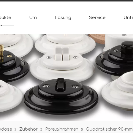
dukte
Um
Lösung
Service
Unt
ckdose
»
Zubehör
»
Porelainrahmen
»
Quadratischer 90-mm