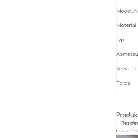
Modell Nr
Material
Typ
Abmessu
Verwend
Farbe
Produk
1.
Reside
modernen 