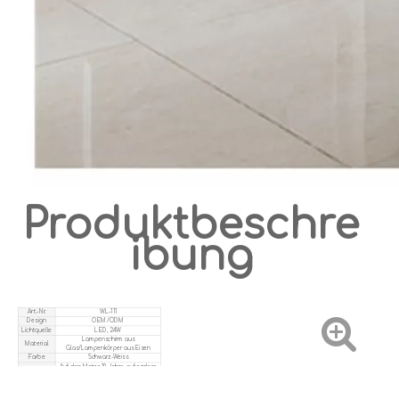
Produktbeschre
ibung
Art.-Nr.
WL-111
Design
OEM/ODM
Lichtquelle
LED, 24W
Lampenschirm aus
Material
Glas/Lampenkörper aus Eisen
Farbe
Schwarz-Weiss
Auf den Motor 10 Jahre, auf andere
Garantie
Armaturen 1 Jahr.