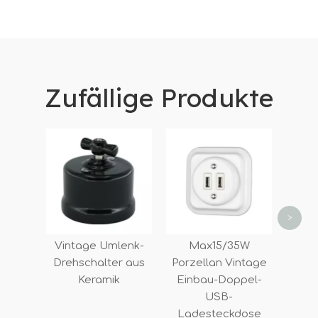
Zufällige Produkte
Ret
D7
Fr
Wan
>
Vintage Umlenk-
Max15/35W
Drehschalter aus
Porzellan Vintage
Keramik
Einbau-Doppel-
USB-
Ladesteckdose