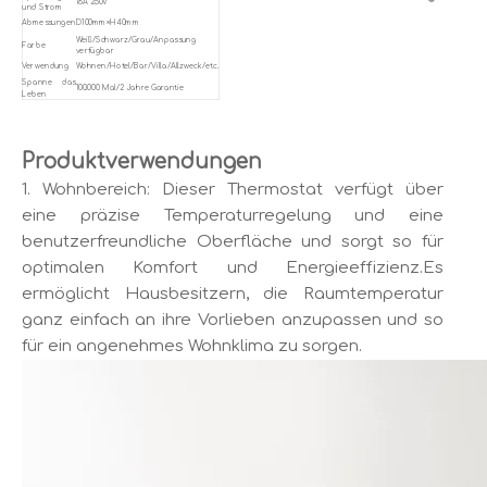
16A 250V
und Strom
Abmessungen
D100mm×H40mm
Weiß/Schwarz/Grau/Anpassung
Farbe
verfügbar
Verwendung
Wohnen/Hotel/Bar/Villa/Allzweck/etc.
Spanne das
100.000 Mal/2 Jahre Garantie
Leben
Produktverwendungen
1. Wohnbereich: Dieser Thermostat verfügt über
eine präzise Temperaturregelung und eine
benutzerfreundliche Oberfläche und sorgt so für
optimalen Komfort und Energieeffizienz.Es
ermöglicht Hausbesitzern, die Raumtemperatur
ganz einfach an ihre Vorlieben anzupassen und so
für ein angenehmes Wohnklima zu sorgen.