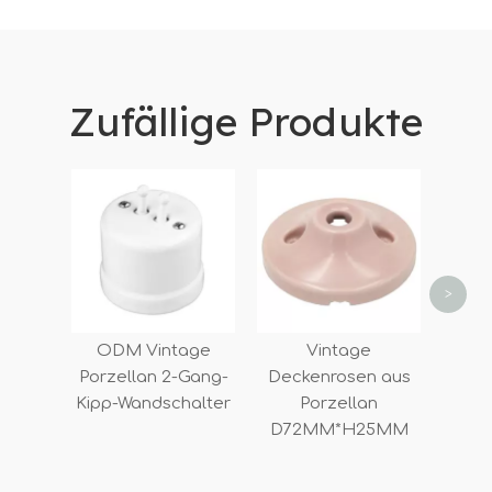
Zufällige Produkte
Au
el
Wand
Wul
>
ODM Vintage
Vintage
Porzellan 2-Gang-
Deckenrosen aus
Kipp-Wandschalter
Porzellan
D72MM*H25MM