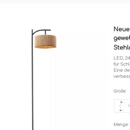
Neue
gewe
Steh
LED, 24
für Sc
Eine de
verbess
Größe:
Menge: