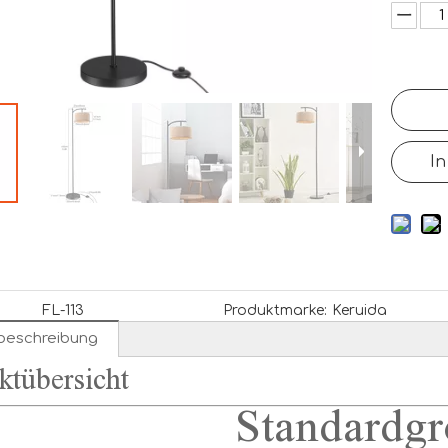
In
FL-113
Produktmarke:
Keruida
beschreibung
ktübersicht
Standardgr