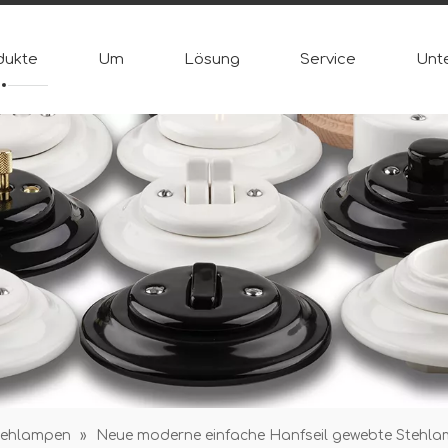
dukte
Um
Lösung
Service
Unt
tehlampen
»
Neue moderne einfache Hanfseil gewebte Stehl