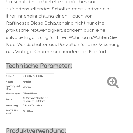
Umschaltdesign bietet ein einfaches und
zufriedenstellendes Schalterlebnis und verleiht
Ihrer Inneneinrichtung einen Hauch von
Raffinesse.Diese Schalter sind nicht nur eine
praktische Notwendigkeit, sondern auch eine
stilvolle Ergänzung für Ihren Wohnraum.Wählen Sie
Kipp-Wandschalter aus Porzellan für eine Mischung
aus Vintage-Charme und modernem Komfort.
Technische Parameter:
Modell Nr.
K1-R130NM/K1-R140NM
Material
Porzellan
Spannung und
250V/10A
Strom
Abmessungen
T65mm×H56mm
Weiß/Schwarz/Beliebig zur
Farbe
individuellen Gestaltung
Verwendung
Zuhause/Büro/Hotel
Spanne das
100.000 Mal
Leben
Produktverwendung: