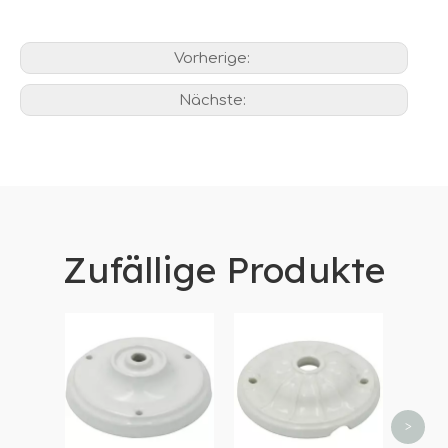
Vorherige:
Nächste:
Zufällige Produkte
Rustik
Wands
Gan
>