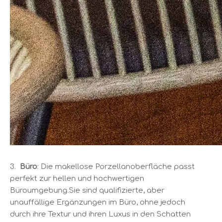
3.
Büro
: Die makellose Porzellanoberfläche passt
perfekt zur hellen und hochwertigen
Büroumgebung.Sie sind qualifizierte, aber
unauffällige Ergänzungen im Büro, ohne jedoch
durch ihre Textur und ihren Luxus in den Schatten