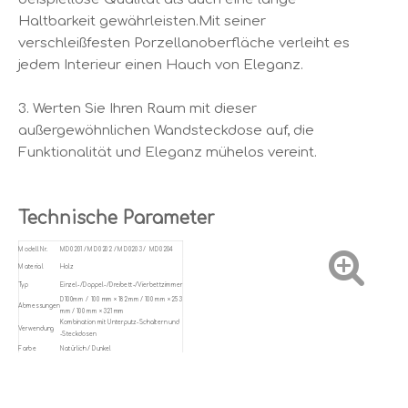
Haltbarkeit gewährleisten.Mit seiner
verschleißfesten Porzellanoberfläche verleiht es
jedem Interieur einen Hauch von Eleganz.
3. Werten Sie Ihren Raum mit dieser
außergewöhnlichen Wandsteckdose auf, die
Funktionalität und Eleganz mühelos vereint.
Technische Parameter
Modell Nr.
MD0201 / MD0202 / MD0203 / MD0204
Material
Holz
Typ
Einzel-/Doppel-/Dreibett-/Vierbettzimmer
D100mm / 100 mm × 182 mm / 100 mm × 253
Abmessungen
mm / 100 mm × 321 mm
Kombination mit Unterputz-Schaltern und
Verwendung
-Steckdosen
Farbe
Natürlich / Dunkel