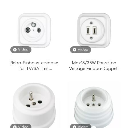
Video
Video
Retro-Einbausteckdose
Max15/35W Porzellan
für TV/SAT mit
Vintage Einbau-Doppel-
Keramikglasur,
USB-Ladesteckdose
Durchmesser 100 mm
Video
Video