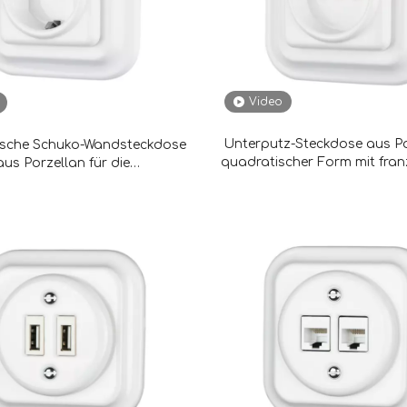
Video
Unterputz-Steckdose aus Po
sche Schuko-Wandsteckdose
quadratischer Form mit fra
aus Porzellan für die
Strom und Ladefunkt
Unterputzmontage