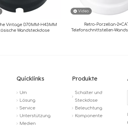
Video
Retro-Porzellan-2×CAT
sche Vintage D70MM-H43MM
Telefonschnittstellen-Wand
zösische Wandsteckdose
Quicklinks
Produkte
Um
Schalter und
Lösung
Steckdose
Service
Beleuchtung
Unterstützung
Komponente
Medien