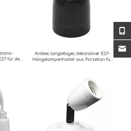
ations-
Antiker, langlebiger, dekorativer E27-
27 für den
Hängelampenhalter aus Porzellan für
den Innenbereich