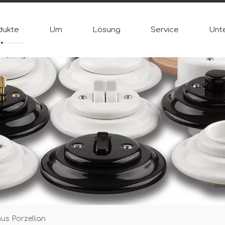
dukte
Um
Lösung
Service
Unt
us Porzellan