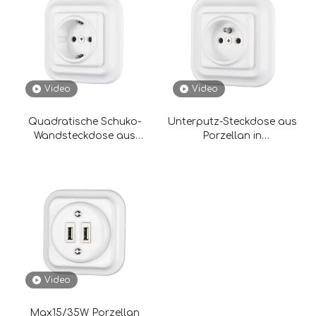
Video
Video
Quadratische Schuko-
Unterputz-Steckdose aus
Wandsteckdose aus
Porzellan in
Porzellan für die
quadratischer Form mit
Unterputzmontage
französischem Strom und
Ladefunktion
Video
Max15/35W Porzellan