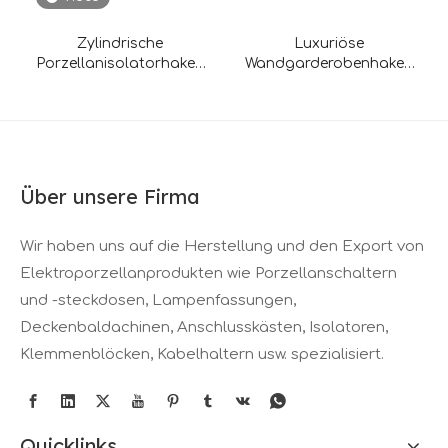
Zylindrische
Luxuriöse
Porzellanisolatorhaken
Wandgarderobenhaken
mit Gewinde D20 mm ×
aus glasierter Keramik
H45 mm
Über unsere Firma
Wir haben uns auf die Herstellung und den Export von
Elektroporzellanprodukten wie Porzellanschaltern
und -steckdosen, Lampenfassungen,
Deckenbaldachinen, Anschlusskästen, Isolatoren,
Klemmenblöcken, Kabelhaltern usw. spezialisiert.
Quicklinks