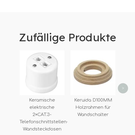
Zufällige Produkte
L
Lich
aus
Wa
>
Keramische
Keruida D100MM
elektrische
Holzrahmen für
2×CAT.3-
Wandschalter
Telefonschnittstellen-
Wandsteckdosen