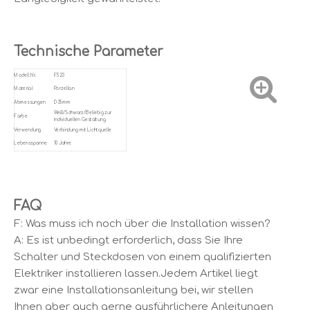
Technische Parameter
Modell Nr.
F523
Material
Porzellan
Abmessungen
D35mm
Weiß/Schwarz/Beliebig zur
Farbe
individuellen Gestaltung
Verwendung
Verbindung mit Lichtquelle
Lebensspanne
10 Jahre
FAQ
F: Was muss ich noch über die Installation wissen?
A: Es ist unbedingt erforderlich, dass Sie Ihre
Schalter und Steckdosen von einem qualifizierten
Elektriker installieren lassen.Jedem Artikel liegt
zwar eine Installationsanleitung bei, wir stellen
Ihnen aber auch gerne ausführlichere Anleitungen