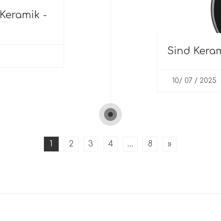
Keramik -
Sind Kera
10/ 07 / 2025
1
2
3
4
...
8
»