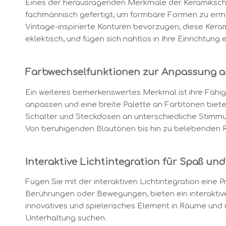
Eines der herausragenden Merkmale der Keramikschalte
fachmännisch gefertigt, um formbare Formen zu ermögl
Vintage-inspirierte Konturen bevorzugen, diese Keram
eklektisch, und fügen sich nahtlos in Ihre Einrichtung e
Farbwechselfunktionen zur Anpassung 
Ein weiteres bemerkenswertes Merkmal ist ihre Fähigk
anpassen und eine breite Palette an Farbtönen biete
Schalter und Steckdosen an unterschiedliche Stimmu
Von beruhigenden Blautönen bis hin zu belebenden 
Interaktive Lichtintegration für Spaß und
Fügen Sie mit der interaktiven Lichtintegration eine P
Berührungen oder Bewegungen, bieten ein interaktives 
innovatives und spielerisches Element in Räume und m
Unterhaltung suchen.