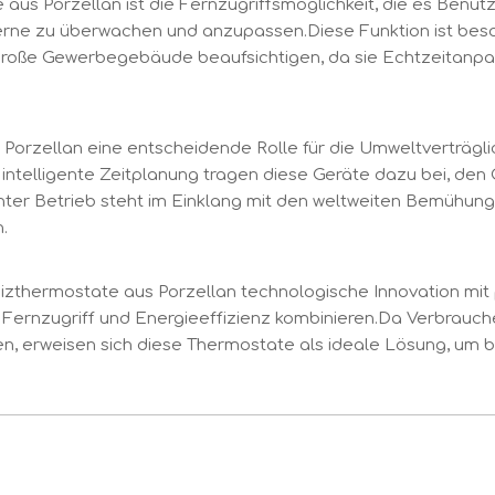
 aus Porzellan ist die Fernzugriffsmöglichkeit, die es Benut
ne zu überwachen und anzupassen.Diese Funktion ist besond
e große Gewerbegebäude beaufsichtigen, da sie Echtzeitanp
Porzellan eine entscheidende Rolle für die Umweltverträgli
telligente Zeitplanung tragen diese Geräte dazu bei, den C
ienter Betrieb steht im Einklang mit den weltweiten Bemühu
.
zthermostate aus Porzellan technologische Innovation mit p
Fernzugriff und Energieeffizienz kombinieren.Da Verbrauc
, erweisen sich diese Thermostate als ideale Lösung, um bei